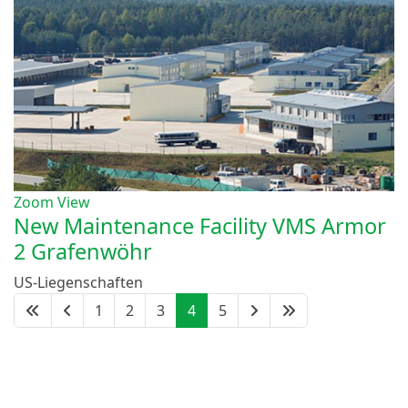
Zoom
View
New Maintenance Facility VMS Armor
2 Grafenwöhr
US-Liegenschaften
1
2
3
4
5