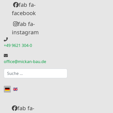
fab fa-
facebook
fab fa-
instagram
+49 9621 304-0
office@mickan-bau.de
Suchen
Sprache auswählen
fab fa-