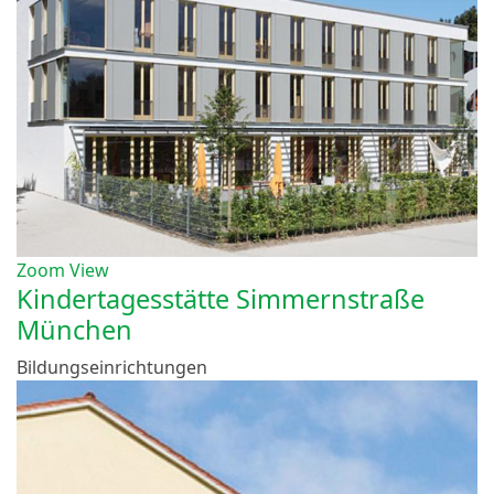
Zoom
View
Kindertagesstätte Simmernstraße
München
Bildungseinrichtungen